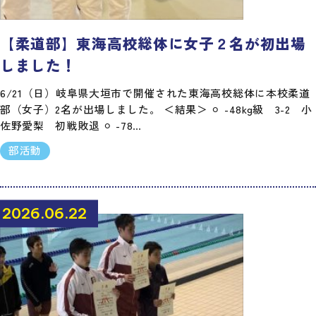
【柔道部】東海高校総体に女子２名が初出場
しました！
6/21（日）岐阜県大垣市で開催された東海高校総体に本校柔道
部（女子）2名が出場しました。 ＜結果＞ ⚪︎ -48kg級 3-2 小
佐野愛梨 初戦敗退 ⚪︎ -78…
部活動
2026.06.22